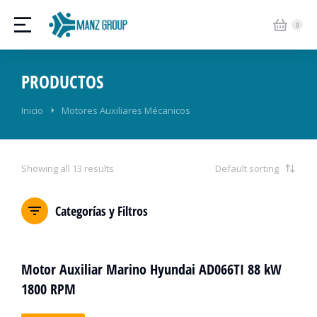
PRODUCTOS
Estás aquí:
Inicio
Motores Auxiliares Mécanicos
Showing all 13 results
Categorías y Filtros
Motor Auxiliar Marino Hyundai AD066TI 88 kW
1800 RPM