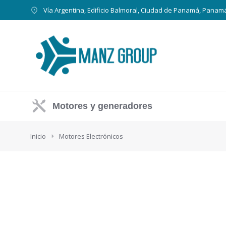
Vía Argentina, Edificio Balmoral, Ciudad de Panamá, Panam
Motores y generadores
Estás aquí:
Inicio
Motores Electrónicos