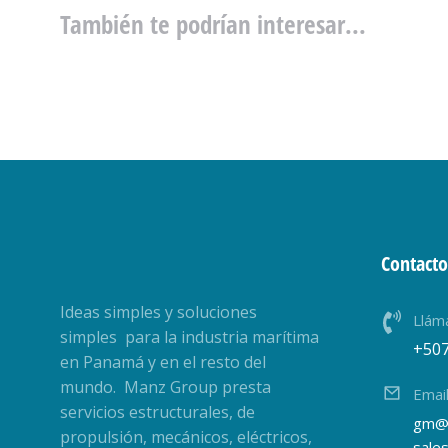
También te podrían interesar...
Contacto
Ideas simples y soluciones
Llám
simples para la industria marítima
+50
en Panamá y en el resto del
mundo. Manz Group presta
Emai
servicios estructurales, de
gm@
propulsión, mecánicos, eléctricos,
sale