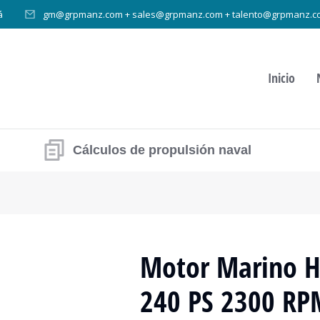
á
gm@grpmanz.com + sales@grpmanz.com + talento@grpmanz.c
Inicio
Cálculos de propulsión naval
Motor Marino 
240 PS 2300 RP