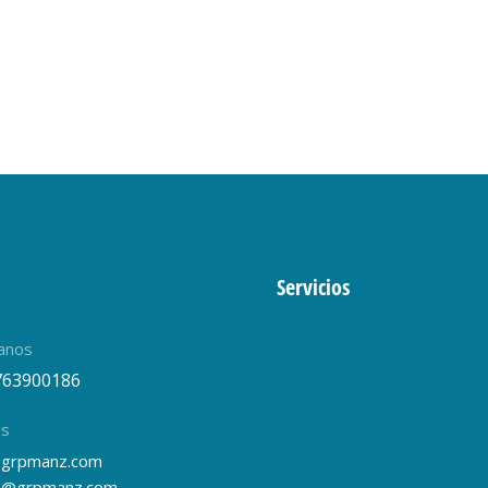
Servicios
anos
763900186
ls
grpmanz.com
s@grpmanz.com