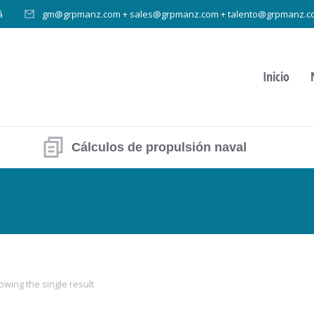
á
gm@grpmanz.com + sales@grpmanz.com + talento@grpmanz.c
Inicio
Cálculos de propulsión naval
owing the single result