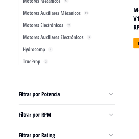
Motores Mécanicos
27
Mo
Motores Auxiliares Mécanicos
13
V1
Motores Electrónicos
29
R
Motores Auxiliares Electrónicos
9
Hydrocomp
4
TrueProp
3
Filtrar por Potencia
Filtrar por RPM
Filtrar por Rating