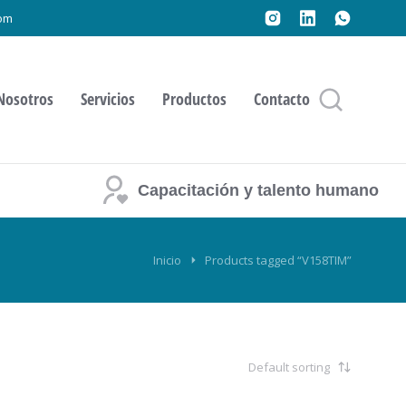
om
Nosotros
Servicios
Productos
Contacto
Capacitación y talento humano
Inicio
Products tagged “V158TIM”