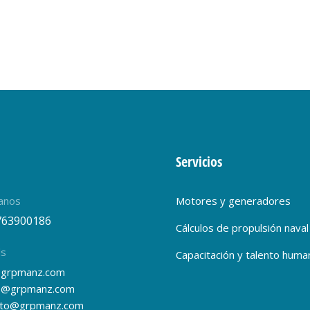
Servicios
anos
Motores y generadores
763900186
Cálculos de propulsión naval
ls
Capacitación y talento huma
grpmanz.com
s@grpmanz.com
nto@grpmanz.com