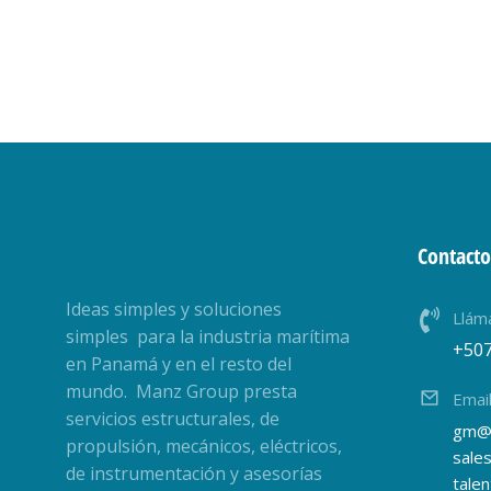
Contacto
Ideas simples y soluciones
Llám
simples para la industria marítima
+50
en Panamá y en el resto del
mundo. Manz Group presta
Emai
servicios estructurales, de
gm@
propulsión, mecánicos, eléctricos,
sale
de instrumentación y asesorías
tale