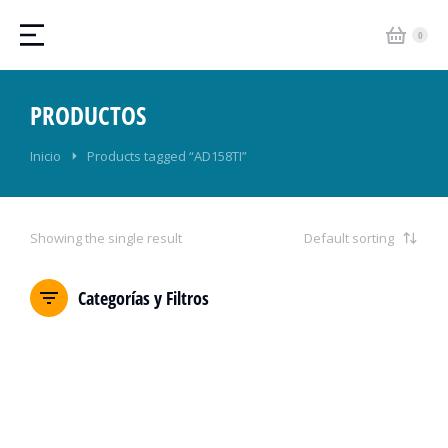
PRODUCTOS
Estás aquí:
Inicio
Products tagged “AD158TI”
Showing the single result
Categorías y Filtros