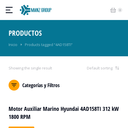
PRODUCTOS
Estás aquí:
Inicio
Products tagged “4AD158TI”
Showing the single result
Categorías y Filtros
Motor Auxiliar Marino Hyundai 4AD158TI 312 kW
1800 RPM