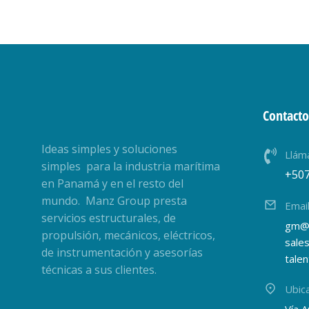
Contacto
Ideas simples y soluciones
Llám
simples para la industria marítima
+50
en Panamá y en el resto del
mundo. Manz Group presta
Emai
servicios estructurales, de
gm@
propulsión, mecánicos, eléctricos,
sale
de instrumentación y asesorías
tale
técnicas a sus clientes.
Ubic