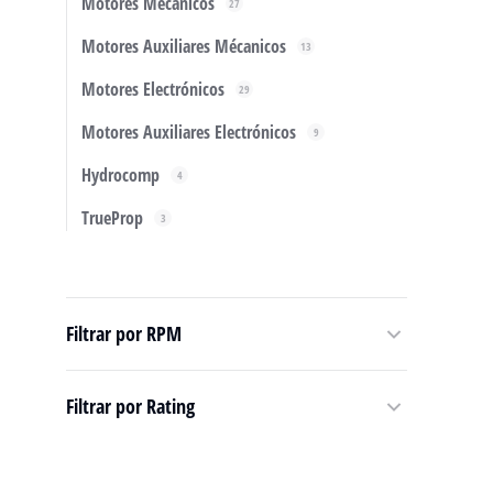
Motores Mécanicos
27
Motores Auxiliares Mécanicos
13
Motores Electrónicos
29
Motores Auxiliares Electrónicos
9
Hydrocomp
4
TrueProp
3
Mo
Hy
4
1
Filtrar por RPM
Filtrar por Rating