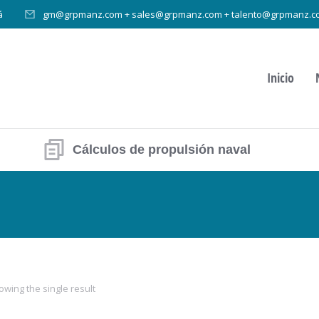
á
gm@grpmanz.com + sales@grpmanz.com + talento@grpmanz.c
Inicio
Cálculos de propulsión naval
owing the single result