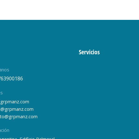
Servicios
anos
763900186
ls
grpmanz.com
s@grpmanz.com
nto@grpmanz.com
ación