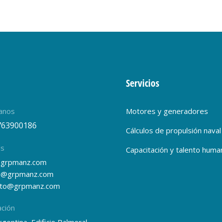
Servicios
anos
Motores y generadores
763900186
Cálculos de propulsión naval
ls
Capacitación y talento huma
grpmanz.com
s@grpmanz.com
nto@grpmanz.com
ación