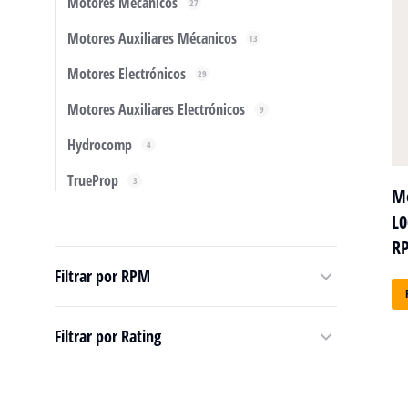
Motores Mécanicos
27
Motores Auxiliares Mécanicos
13
Motores Electrónicos
29
Motores Auxiliares Electrónicos
9
Hydrocomp
4
TrueProp
3
Mo
L0
R
Filtrar por RPM
Filtrar por Rating