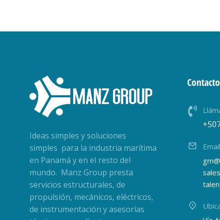
Contacto
Llám
+50
Ideas simples y soluciones
Emai
simples para la industria marítima
en Panamá y en el resto del
gm@
mundo. Manz Group presta
sale
servicios estructurales, de
tale
propulsión, mecánicos, eléctricos,
Ubic
de instrumentación y asesorías