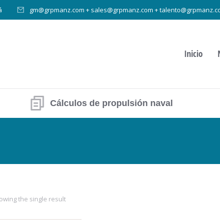
á
gm@grpmanz.com + sales@grpmanz.com + talento@grpmanz.c
Inicio
Cálculos de propulsión naval
owing the single result