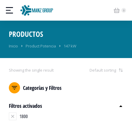
PRODUCTOS
Estás aquí:
Inicio
Product Potencia
147 kW
Showing the single result
Categorías y Filtros
Filtros activados
1800