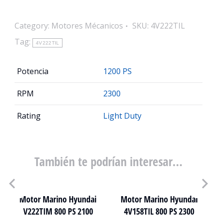
Category:
Motores Mécanicos
SKU:
4V222TIL
Tag:
4V222TIL
Potencia
1200 PS
RPM
2300
Rating
Light Duty
También te podrían interesar...
Motor Marino Hyundai
Motor Marino Hyundai
V222TIM 800 PS 2100
4V158TIL 800 PS 2300