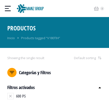
PRODUCTOS
Estás aquí:
Inicio
Products tagged “V180TIH”
Showing the single result
Categorías y Filtros
Filtros activados
600 PS