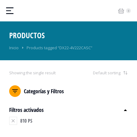
PRODUCTOS
Estás aquí:
Inicio
Products tagged “DX22-4V222CASC”
Showing the single result
Categorías y Filtros
Filtros activados
810 PS