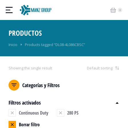
PRODUCTOS
Estás aquí:
Inicio
Products tagged “DL08-4L086CBSC”
Showing the single result
Categorías y Filtros
Filtros activados
Continuous Duty
280 PS
Borrar filtro