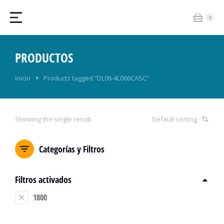
PRODUCTOS
Estás aquí:
Inicio
Products tagged “DL06-4L066CASC”
Showing the single result
Categorías y Filtros
Filtros activados
1800