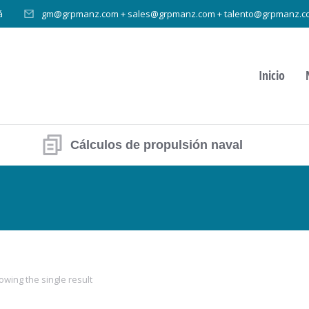
á
gm@grpmanz.com + sales@grpmanz.com + talento@grpmanz.c
Inicio
Cálculos de propulsión naval
owing the single result