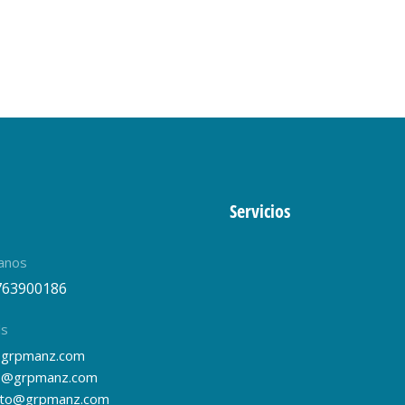
Servicios
anos
763900186
ls
grpmanz.com
s@grpmanz.com
nto@grpmanz.com