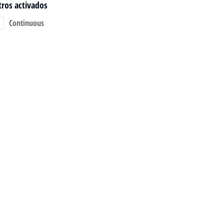
ltros activados
Continuous
tor Auxiliar Marino
undai AD136 74 kW
800 RPM
READ MORE