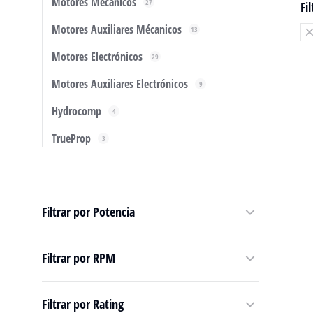
Motores Mécanicos
27
Fi
Motores Auxiliares Mécanicos
13
Motores Electrónicos
29
Motores Auxiliares Electrónicos
9
Hydrocomp
4
TrueProp
3
Filtrar por Potencia
Mo
Hy
1
Filtrar por RPM
Filtrar por Rating