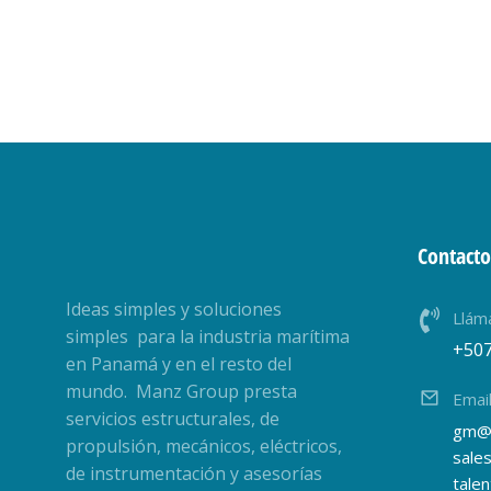
Contacto
Ideas simples y soluciones
Llám
simples para la industria marítima
+50
en Panamá y en el resto del
mundo. Manz Group presta
Emai
servicios estructurales, de
gm@
propulsión, mecánicos, eléctricos,
sale
de instrumentación y asesorías
tale